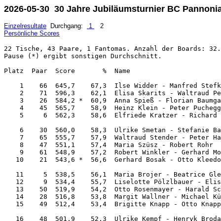
2026-05-30 30 Jahre Jubiläumsturnier BC Pannonia
Einzelresultate
Durchgang:
1
2
Persönliche Scores
22 Tische, 43 Paare, 1 Fantomas. Anzahl der Boards: 32.
Pause (*) ergibt sonstigen Durchschnitt.

Platz  Paar  Score       %  Name                       
    1    66  645,7    67,3  Ilse Widder - Manfred Stefk
    2    71  596,3    62,1  Elisa Skarits - Waltraud Pe
    3    26  584,2 *  60,9  Anna Spieß - Florian Baumga
    4    45  565,7    58,9  Heinz Klein - Peter Puchegg
    5     6  562,3    58,6  Elfriede Kratzer - Richard 
    6    30  560,0    58,3  Ulrike Smetan - Stefanie Ba
    7    65  555,7    57,9  Waltraud Stender - Peter Ha
    8    47  551,1    57,4  Maria Szüsz - Robert Rohr  
    9    61  548,9    57,2  Robert Winkler - Gerhard Mo
   10    21  543,6 *  56,6  Gerhard Bosak - Otto Kleedo
   11     5  538,5    56,1  Maria Brojer - Beatrice Gle
   12     9  534,4    55,7  Liselotte Pölzlbauer - Elis
   13    50  519,9    54,2  Otto Rosenmayer - Harald Sc
   14    28  516,8    53,8  Margit Wallner - Michael Kü
   15    49  512,4    53,4  Brigitte Knapp - Otto Knapp
   16    48  501,9    52,3  Ulrike Kempf - Henryk Broda