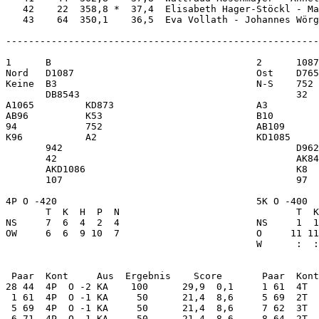
   42    22  358,8 *  37,4  Elisabeth Hager-Stöckl - Ma