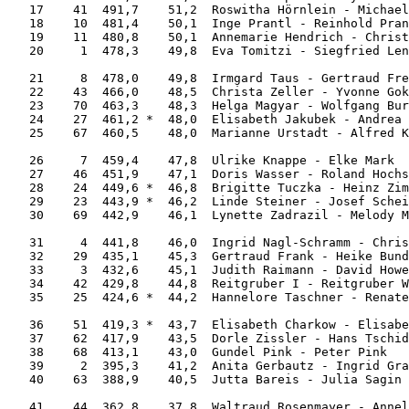
   17    41  491,7    51,2  Roswitha Hörnlein - Michael
   18    10  481,4    50,1  Inge Prantl - Reinhold Pran
   19    11  480,8    50,1  Annemarie Hendrich - Christ
   20     1  478,3    49,8  Eva Tomitzi - Siegfried Len
   21     8  478,0    49,8  Irmgard Taus - Gertraud Fre
   22    43  466,0    48,5  Christa Zeller - Yvonne Gok
   23    70  463,3    48,3  Helga Magyar - Wolfgang Bur
   24    27  461,2 *  48,0  Elisabeth Jakubek - Andrea 
   25    67  460,5    48,0  Marianne Urstadt - Alfred K
   26     7  459,4    47,8  Ulrike Knappe - Elke Mark  
   27    46  451,9    47,1  Doris Wasser - Roland Hochs
   28    24  449,6 *  46,8  Brigitte Tuczka - Heinz Zim
   29    23  443,9 *  46,2  Linde Steiner - Josef Schei
   30    69  442,9    46,1  Lynette Zadrazil - Melody M
   31     4  441,8    46,0  Ingrid Nagl-Schramm - Chris
   32    29  435,1    45,3  Gertraud Frank - Heike Bund
   33     3  432,6    45,1  Judith Raimann - David Howe
   34    42  429,8    44,8  Reitgruber I - Reitgruber W
   35    25  424,6 *  44,2  Hannelore Taschner - Renate
   36    51  419,3 *  43,7  Elisabeth Charkow - Elisabe
   37    62  417,9    43,5  Dorle Zissler - Hans Tschid
   38    68  413,1    43,0  Gundel Pink - Peter Pink   
   39     2  395,3    41,2  Anita Gerbautz - Ingrid Gra
   40    63  388,9    40,5  Jutta Bareis - Julia Sagin 
   41    44  362,8    37,8  Waltraud Rosenmayer - Annel